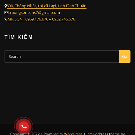
630, Thống Nhất, thị xã Lagi, tỉnh Bình Thuận
truongsoncons7@gmail.com
MR SƠN : 0969.176.676 – 0932.746.676
TÌM KIẾM
Go
Copyright © 2022 | Powered by
WordPress
|
InteriorPress theme by