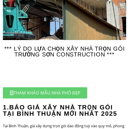
*** LÝ DO LỰA CHỌN XÂY NHÀ TRỌN GÓI
TRƯỜNG SƠN CONSTRUCTION ***
THAM KHẢO MẪU NHÀ PHÔ ĐẸP
1.BÁO GIÁ XÂY NHÀ TRỌN GÓI
TẠI BÌNH THUẬN MỚI NHẤT 2025
Tại Bình Thuận, giá xây dựng trọn gói dao động tuỳ vào quy mô, phong