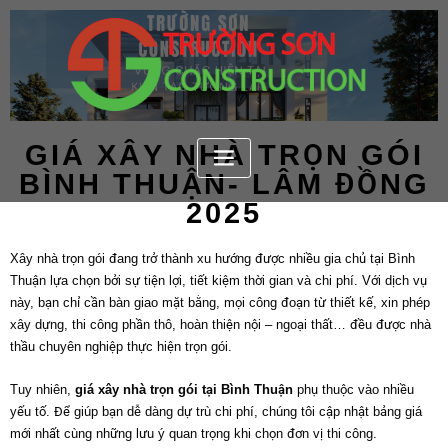
GIÁ XÂY NHÀ TRỌN GÓI
BÌNH THUẬN- LÂM ĐỒNG
2025
Xây nhà trọn gói đang trở thành xu hướng được nhiều gia chủ tại Bình
Thuận lựa chọn bởi sự tiện lợi, tiết kiệm thời gian và chi phí. Với dịch vụ
này, bạn chỉ cần bàn giao mặt bằng, mọi công đoạn từ thiết kế, xin phép
xây dựng, thi công phần thô, hoàn thiện nội – ngoại thất… đều được nhà
thầu chuyên nghiệp thực hiện trọn gói.
Tuy nhiên,
giá xây nhà trọn gói tại Bình Thuận
phụ thuộc vào nhiều
yếu tố. Để giúp bạn dễ dàng dự trù chi phí, chúng tôi cập nhật bảng giá
mới nhất cùng những lưu ý quan trọng khi chọn đơn vị thi công.